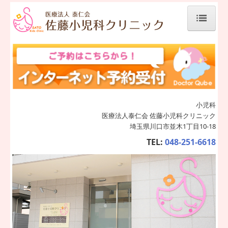
ホーム
ごあいさつ
診療案内
クリニックの特徴
小児科
医療法人泰仁会 佐藤小児科クリニック
施設、設備など
埼玉県川口市並木1丁目10-18
TEL:
048-251-6618
地図、交通案内
個人情報保護方針